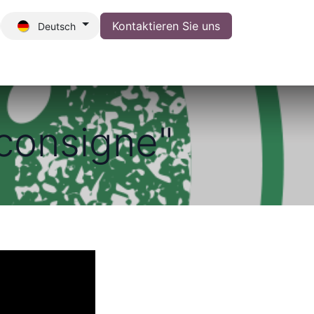
Kontaktieren Sie uns​
Deutsch
eiten
Job
 consigne"