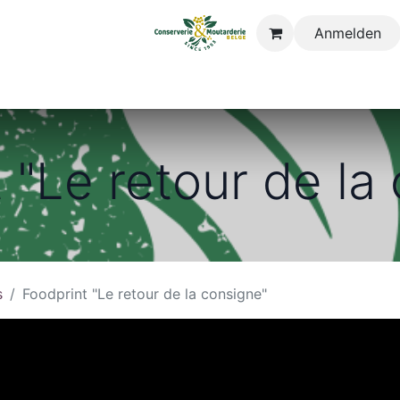
Anmelden
Geschichte
Unsere Werte
Produkte
Zertifikate
Neuigk
 "Le retour de la
s
Foodprint "Le retour de la consigne"