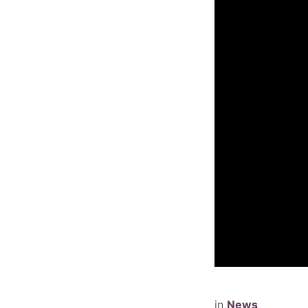
in
News