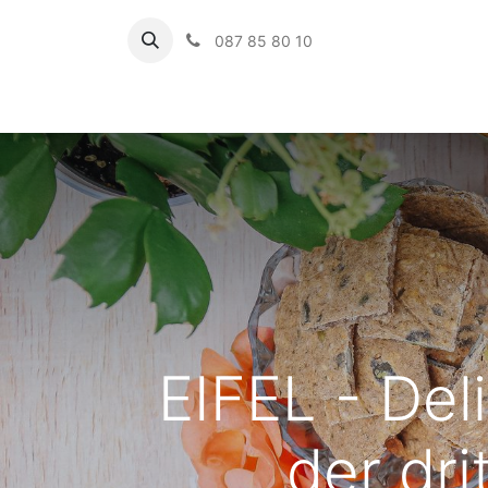
087 85 80 10
Startseite
EIFEL - Del
der dri