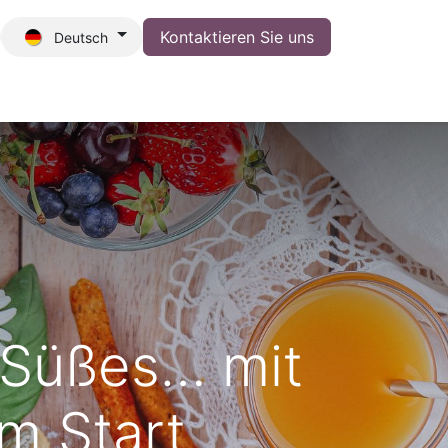
Kontaktieren Sie uns​
Deutsch
eiten
Job
, Süßes… mit
am Start