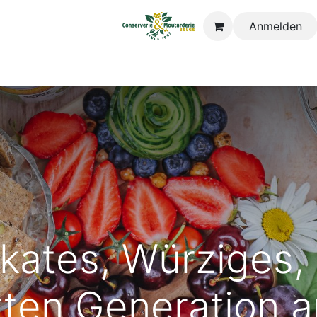
Anmelden
Geschichte
Unsere Werte
Produkte
Zertifikate
Neuigk
ikates, Würziges
tten Generation 