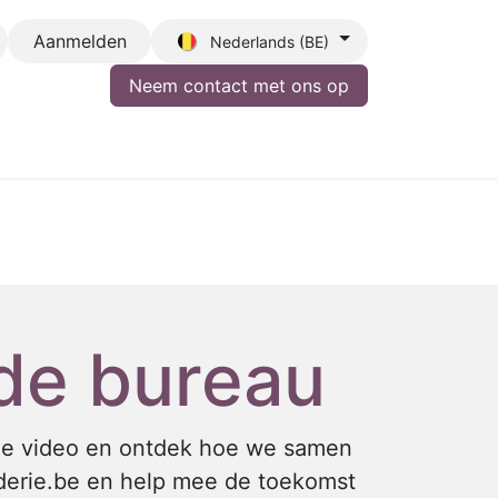
Aanmelden
Nederlands (BE)
Neem contact met ons op​
s
Job
 de bureau
nze video en ontdek hoe we samen
rderie.be en help mee de toekomst