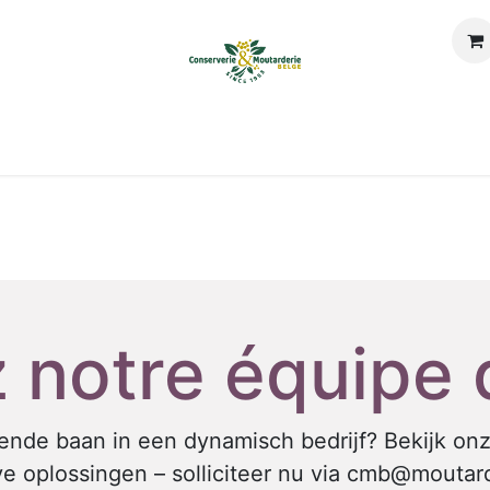
eschiedenis
Onze waarden
Products
Certificaat
New
 notre équipe
lende baan in een dynamisch bedrijf? Bekijk o
e oplossingen – solliciteer nu via cmb@mouta